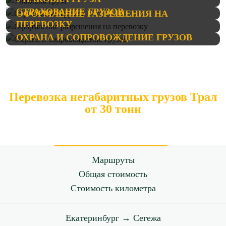
СТРАХОВАНИЕ ГРУЗОВ
ОФОРМЛЕНИЕ РАЗРЕШЕНИЯ НА
ПЕРЕВОЗКУ
ОХРАНА И СОПРОВОЖДЕНИЕ ГРУЗОВ
Перевозка негабаритных грузов Трал
от 30 тонн
Маршруты
Общая стоимость
Стоимость километра
Екатеринбург → Сегежа