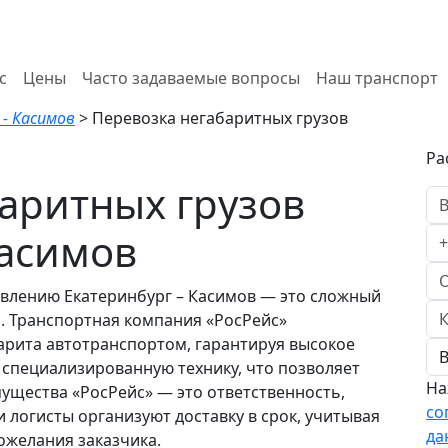
с
Цены
Часто задаваемые вопросы
Наш транспорт
 - Касимов
>
Перевозка негабаритных грузов
Ра
аритных грузов
Касимов
авлению Екатеринбург – Касимов — это сложный
. Транспортная компания «РосРейс»
барита автотранспортом, гарантируя высокое
 специализированную технику, что позволяет
На
ущества «РосРейс» — это ответственность,
со
 логисты организуют доставку в срок, учитывая
да
ожелания заказчика.