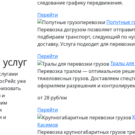
следование графику передвижения.
Перейти
Попутные г
Перевозка догрузом позволяет отправит
подбираем транспорт, следующий по ну
доставку. Услуга подходит для перевозк
Перейти
 услуг
Тралы для
Перевозка тралом — оптимальное решен
слугами
тяжеловесных грузов. Доставляем спецт
осРейс уже
оформляем разрешения и контролируем 
низовать
 и
от 28 руб/км
ним
Перейти
я
К
и и
Касимов
Перевозка крупногабаритных грузов тр