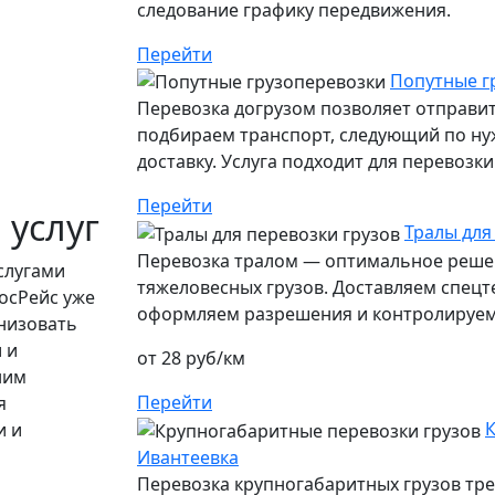
следование графику передвижения.
Перейти
Попутные г
Перевозка догрузом позволяет отправит
подбираем транспорт, следующий по ну
доставку. Услуга подходит для перевозк
Перейти
 услуг
Тралы для
Перевозка тралом — оптимальное решен
слугами
тяжеловесных грузов. Доставляем спецт
осРейс уже
оформляем разрешения и контролируем 
низовать
 и
от 28 руб/км
ним
Перейти
я
К
и и
Ивантеевка
Перевозка крупногабаритных грузов тр