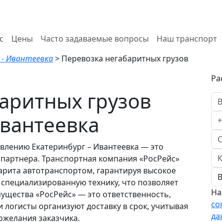
с
Цены
Часто задаваемые вопросы
Наш транспорт
 - Ивантеевка
>
Перевозка негабаритных грузов
Ра
аритных грузов
Ивантеевка
влению Екатеринбург – Ивантеевка — это
партнера. Транспортная компания «РосРейс»
барита автотранспортом, гарантируя высокое
 специализированную технику, что позволяет
На
ущества «РосРейс» — это ответственность,
со
 логисты организуют доставку в срок, учитывая
да
ожелания заказчика.